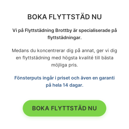
åtgärdar det kostnadsfritt. Din
prissida. Du väljer datum, anger din
tillfredsställelse är vår högsta prioritet.
bostads storlek och får ett fast pris direkt.
BOKA FLYTTSTÄD NU
Hela bokningen tar under 5 minuter.
Vi på Flyttstädning Brottby är specialiserade på
flyttstädningar.
Medans du koncentrerar dig på annat, ger vi dig
en flyttstädning med högsta kvalité till bästa
möjliga pris.
Fönsterputs ingår i priset och även en garanti
på hela 14 dagar.
BOKA FLYTTSTÄD NU