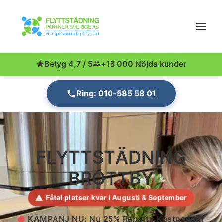
Betyg 4,7 / 5
+18 000 Nöjda kunder
Ring: 010-585 58 01
FLYTTSTÄDNING
BROTTBY
Fåtal platser kvar i Augusti & September
KAMPANJ NU: Nu 25% Rabatt | Kostnadsfri