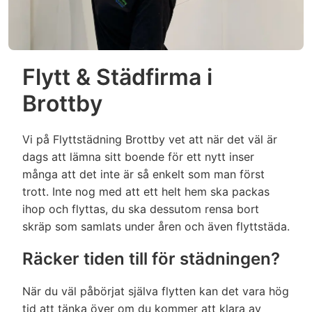
avfrostning inte hinner färdigställas, kan
avfläckning av väggar ingår i kök samt
timdebitering läggas till för färdigställande av
väggar i badrum ingår).
avfrostning)
Skurning av golv då de är väldigt smutsiga
✔
(utöver dammsugning och våttorkning).
Kamin / Öppen spis
Flytt & Städfirma i
Specifik fogrengöring mellan kakel.
✔
Brottby
Dammsugning av aska.
✔
Normal avtorkning/enklare rengöring med
svamp ingår för att få bort tvålrester m.m.
In & utvändig våttorkning.
✔
Vi på Flyttstädning Brottby vet att när det väl är
(Missfärgning av fogar kan ha uppstått om
dags att lämna sitt boende för ett nytt inser
detta inte underhållits under tiden du bott i
Glas i luckan rengörs.
✔
många att det inte är så enkelt som man först
bostaden, detta går inte bort vid normal
trott. Inte nog med att ett helt hem ska packas
rengöring.)
Möbler
ihop och flyttas, du ska dessutom rensa bort
Urkoppling av lampor, armaturer,
✔
skräp som samlats under åren och även flyttstäda.
Dammsugning av soffa/säng.
✔
tvättmaskin, diskmaskin med mera.
Räcker tiden till för städningen?
Dammtorkning.
Nedmontering eller isärplockning av
✔
✔
inredning eller liknande för att komma åt att
När du väl påbörjat själva flytten kan det vara hög
(Obs! Vi tillhandahåller ej några
✔
städa.
tid att tänka över om du kommer att klara av