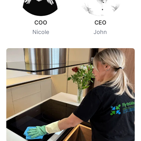
COO
CEO
Nicole
John