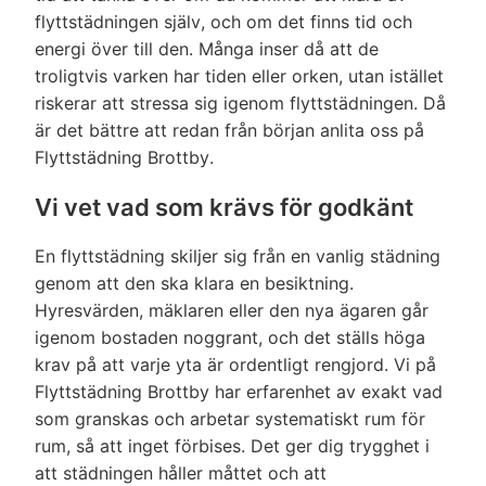
specialverktyg eller maskin för möbel/matt
(Även flytt av spis, badkar kyl/frys &
flyttstädningen själv, och om det finns tid och
rengöring eller liknande.)
tvättmaskin/torktummlare, då vi inte vill
energi över till den. Många inser då att de
riskera skador).
troligtvis varken har tiden eller orken, utan istället
Vattenlås / Golvbrunnar
Städning av tomt/trädgård
riskerar att stressa sig igenom flyttstädningen. Då
✔
(Kan tilläggas mot timdebitering).
är det bättre att redan från början anlita oss på
Vattenlåset öppnas och rengörs invändigt.
✔
Flyttstädning Brottby.
Vindsutrymme/förråd (Tillval).
✔
(Obs! Vi monterar ej isär rör eller liknande för
✔
Vi vet vad som krävs för godkänt
invändig rengöring, djupare rengöring utförs
Utsida på fönsterbleck
✔
av spolfirma.)
(Endast på balkongen om tillval av balkong
En flyttstädning skiljer sig från en vanlig städning
gjorts).
genom att den ska klara en besiktning.
Hyresvärden, mäklaren eller den nya ägaren går
Rengöring mellan glas där fönster ej går att
✔
igenom bostaden noggrant, och det ställs höga
dela på.
krav på att varje yta är ordentligt rengjord. Vi på
Rengöring av trasiga fönster.
✔
Flyttstädning Brottby har erfarenhet av exakt vad
som granskas och arbetar systematiskt rum för
Bortforsling av skräp eller lösa föremål som
✔
rum, så att inget förbises. Det ger dig trygghet i
ska kastas.
att städningen håller måttet och att